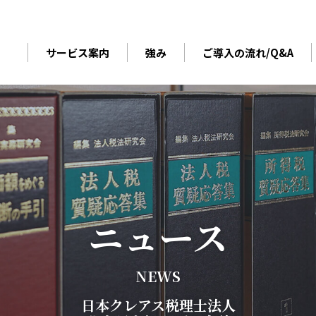
サービス案内
強み
ご導入の流れ/Q&A
ニ
ュ
ー
ス
N
E
W
S
日
本
ク
レ
ア
ス
税
理
士
法
人