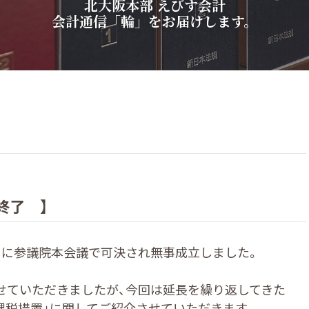
北
大
阪
本
部
え
び
す
会
計
会
計
通
信
「
輪
」
を
お
届
け
し
ま
す
。
終了 】
日に参議院本会議で可決され無事成立しました。
させていただきましたが、今回は延長を繰り返してきた
課税措置」に関してご紹介させていただきます。