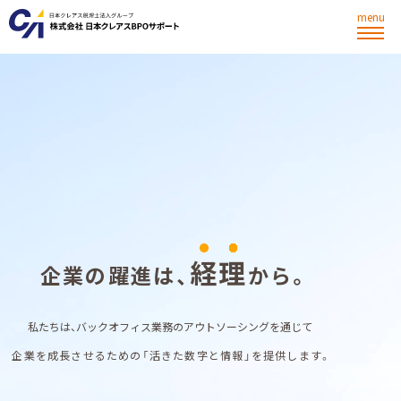
menu
経
理
企
業
の
躍
進
は
、
か
ら
。
私
た
ち
は
、
バ
ッ
ク
オ
フ
ィ
ス
業
務
の
ア
ウ
ト
ソ
ー
シ
ン
グ
を
通
じ
て
企
業
を
成
長
さ
せ
る
た
め
の
「
活
き
た
数
字
と
情
報
」
を
提
供
し
ま
す
。