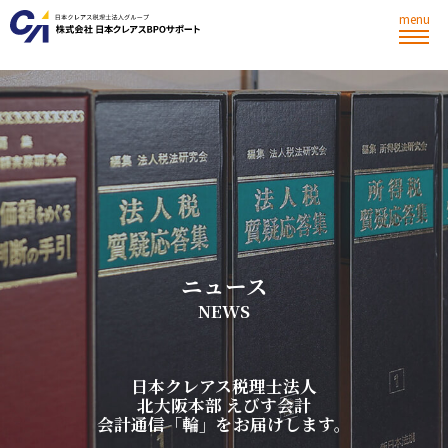
menu
ニ
ュ
ー
ス
N
E
W
S
日
本
ク
レ
ア
ス
税
理
士
法
人
北
大
阪
本
部
え
び
す
会
計
会
計
通
信
「
輪
」
を
お
届
け
し
ま
す
。