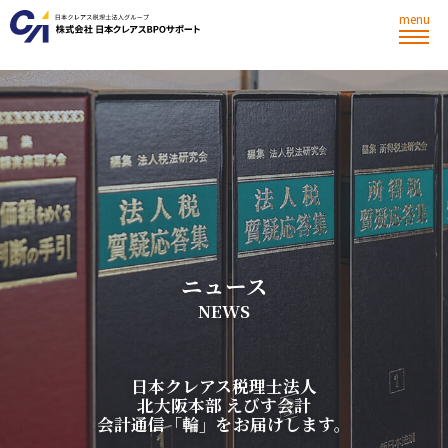
menu
ニ
ュ
ー
ス
N
E
W
S
日
本
ク
レ
ア
ス
税
理
士
法
人
北
大
阪
本
部
え
び
す
会
計
会
計
通
信
「
輪
」
を
お
届
け
し
ま
す
。