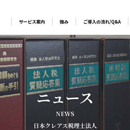
サービス案内
強み
ご導入の流れ/Q&A
ニ
ュ
ー
ス
N
E
W
S
日
本
ク
レ
ア
ス
税
理
士
法
人