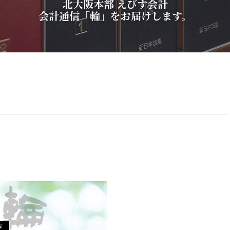
北
大
阪
本
部
え
び
す
会
計
会
計
通
信
「
輪
」
を
お
届
け
し
ま
す
。