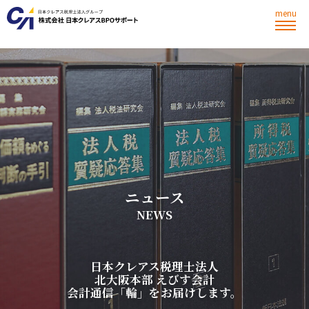
menu
ニ
ュ
ー
ス
N
E
W
S
日
本
ク
レ
ア
ス
税
理
士
法
人
北
大
阪
本
部
え
び
す
会
計
会
計
通
信
「
輪
」
を
お
届
け
し
ま
す
。