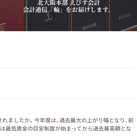
北
大
阪
本
部
え
び
す
会
計
会
計
通
信
「
輪
」
を
お
届
け
し
ま
す
。
されましたか。今年度は、過去最大の上がり幅となり、前
。これは最低賃金の目安制度が始まってから過去最高額とな