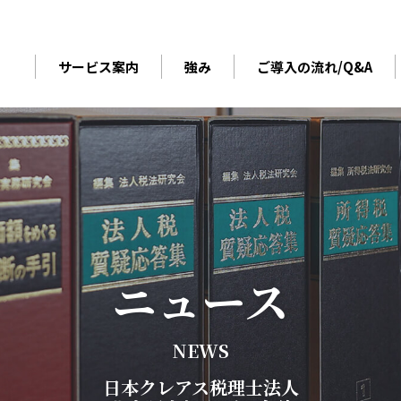
サービス案内
強み
ご導入の流れ/Q&A
ニ
ュ
ー
ス
N
E
W
S
日
本
ク
レ
ア
ス
税
理
士
法
人