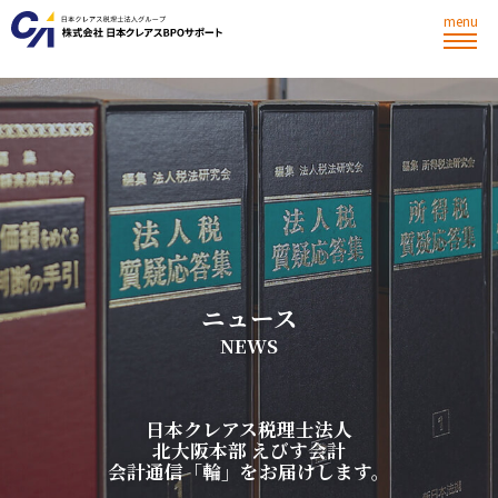
menu
ニ
ュ
ー
ス
N
E
W
S
日
本
ク
レ
ア
ス
税
理
士
法
人
北
大
阪
本
部
え
び
す
会
計
会
計
通
信
「
輪
」
を
お
届
け
し
ま
す
。